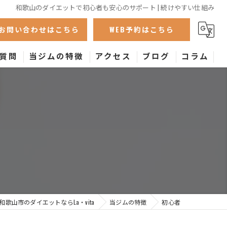
和歌山のダイエットで初心者も安心のサポート | 続けやすい仕組み
お問い合わせはこちら
WEB予約はこちら
質問
当ジムの特徴
アクセス
ブログ
コラム
パーソナル
体験
初心者
食事指導
筋トレ
和歌山市のダイエットならLa・vita
当ジムの特徴
初心者