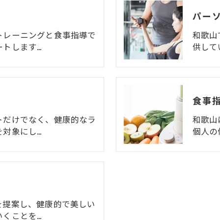
パー
トレーニングと食事指導で
和歌山
ートします…
供して
食事
トだけでなく、健康的なラ
和歌山
を対象にし…
個人の
を提案し、健康的で美しい
いくことを…